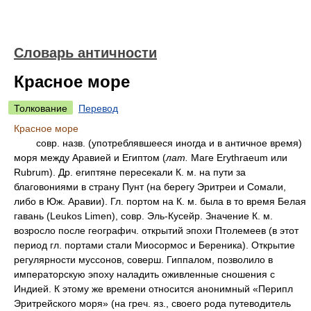
Словарь античности
Красное море
Толкование
Перевод
Красное море
совр. назв. (употреблявшееся иногда и в античное время)
моря между Аравией и Eгиптом (
лат.
Маге Erythraeum или
Rubrum). Др. египтяне пересекали К. м. на пути за
благовониями в страну Пунт (на берегу Эритреи и Сомали,
либо в Юж. Аравии). Гл. портом на К. м. была в то время Белая
гавань (Leukos Limen), совр. Эль-Кусейр. Значение К. м.
возросло после географич. открытий эпохи Птолемеев (в этот
период гл. портами стали Миосормос и Береника). Открытие
регулярности муссонов, соверш. Гиппалом, позволило в
императорскую эпоху наладить оживленные сношения с
Индией. К этому же времени относится анонимный «Перипл
Эритрейского моря» (на греч. яз., своего рода путеводитель