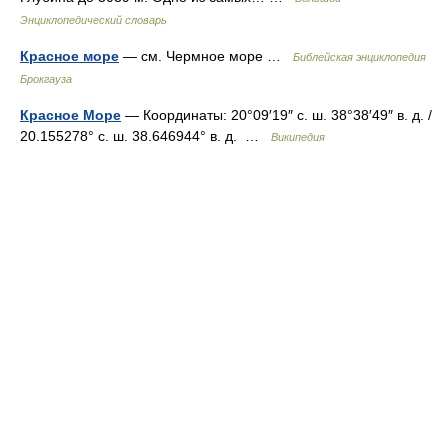
Энциклопедический словарь
Красное море
— см. Чермное море …
Библейская энциклопедия
Брокгауза
Красное Море
— Координаты: 20°09′19″ с. ш. 38°38′49″ в. д. /
20.155278° с. ш. 38.646944° в. д. …
Википедия