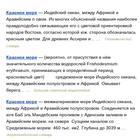
Красное море
— Индийский океан, между Африкой и
Аравийским п овом. Из многих объяснений названия наиболее
правдоподобно связывающее его с цветовой ориентировкой
народов Востока, согласно которой юж. сторона обозначалась
красным цветом. Для древних Ассирии и… …
Топонимический
словарь
Красное море
— (вероятно, от присутствия в нём
значительного количества водорослей Frishodesmium
erythraeum, принимающих в определённый период
красноватый цвет) средиземное море Индийского океана,
между Аравийским полуостровом и Африкой. Омывает
берега… …
Большая советская энциклопедия
Красное море
— межматериковое море Индийского океана,
между Африкой и Аравийским полуостровом. Соединяется на
юге Баб эль Мандебским проливом с Аденским заливом и
Аравийским морем, на севере Суэцким каналом со
Средиземным морем. 460 тыс. км2. Глубина до 3039 м …
Энциклопедический словарь