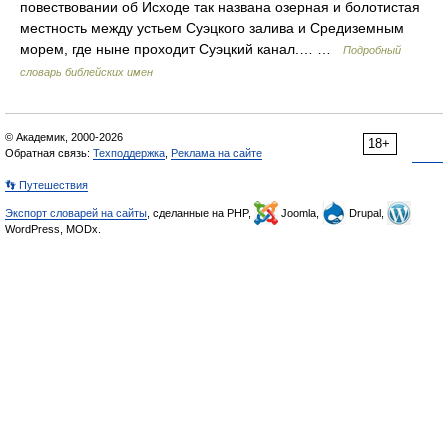
повествовании об Исходе так названа озерная и болотистая
местность между устьем Суэцкого залива и Средиземным
морем, где ныне проходит Суэцкий канал.… …
Подробный
словарь библейских имен
© Академик, 2000-2026
18+
Обратная связь:
Техподдержка
,
Реклама на сайте
👣 Путешествия
Экспорт словарей на сайты
, сделанные на PHP,
Joomla,
Drupal,
WordPress, MODx.