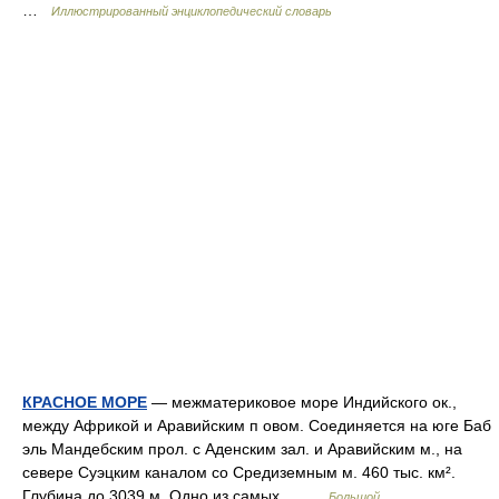
…
Иллюстрированный энциклопедический словарь
КРАСНОЕ МОРЕ
— межматериковое море Индийского ок.,
между Африкой и Аравийским п овом. Соединяется на юге Баб
эль Мандебским прол. с Аденским зал. и Аравийским м., на
севере Суэцким каналом со Средиземным м. 460 тыс. км².
Глубина до 3039 м. Одно из самых… …
Большой